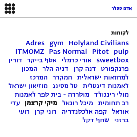
אדם ססלר
לקוחות
Adres
gym
Holyland Civilians
ITMOMZ
Pas Normal
Pitot
pulp
sweetbox
אורי כרמלי
אסף בייקר
דורין
פרנקפורט
דנה קרן
דניה הלר
המכון
למחזאות ישראלית
המקרר
המרכז
לאמנות דיגטלית
טל מסינג
מוזיאון ישראל
מולי רינגולד
מוסררה - בית ספר לאמנות
רב תחומית
מיכל רונאל
מיקי קרצמן
עדי
אוראל
קפה אלכסנדריה
רוני קרן
רועי
ברזני
שחף דקל