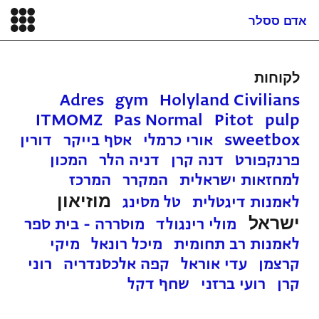
אדם ססלר
לקוחות
Adres
gym
Holyland Civilians
ITMOMZ
Pas Normal
Pitot
pulp
sweetbox
אורי כרמלי
אסף בייקר
דורין
פרנקפורט
דנה קרן
דניה הלר
המכון
למחזאות ישראלית
המקרר
המרכז
מוזיאון
לאמנות דיגטלית
טל מסינג
ישראל
מולי רינגולד
מוסררה - בית ספר
לאמנות רב תחומית
מיכל רונאל
מיקי
קרצמן
עדי אוראל
קפה אלכסנדריה
רוני
קרן
רועי ברזני
שחף דקל